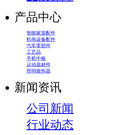
产品中心
智能家居配件
机电设备配件
汽车零部件
工艺品
手机中板
运动器材件
照明散热器
新闻资讯
公司新闻
行业动态