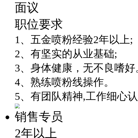
面议
职位要求
1、五金喷粉经验2年以上;
2、有坚实的从业基础;
3、身体健康，无不良嗜好
4、熟练喷粉线操作。
5、有团队精神,工作细心
销售专员
2年以上